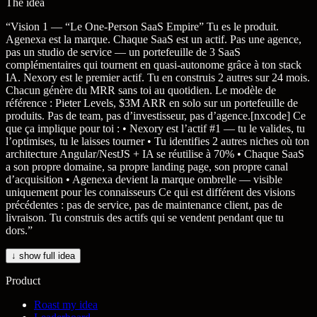
The idea
“
Vision 1 — “Le One-Person SaaS Empire” Tu es le produit.
Agenexa est la marque. Chaque SaaS est un actif. Pas une agence,
pas un studio de service — un portefeuille de 3 SaaS
complémentaires qui tournent en quasi-autonome grâce à ton stack
IA. Nexory est le premier actif. Tu en construis 2 autres sur 24 mois.
Chacun génère du MRR sans toi au quotidien. Le modèle de
référence : Pieter Levels, $3M ARR en solo sur un portefeuille de
produits. Pas de team, pas d’investisseur, pas d’agence.[nxcode] Ce
que ça implique pour toi : • Nexory est l’actif #1 — tu le valides, tu
l’optimises, tu le laisses tourner • Tu identifies 2 autres niches où ton
architecture Angular/NestJS + IA se réutilise à 70% • Chaque SaaS
a son propre domaine, sa propre landing page, son propre canal
d’acquisition • Agenexa devient la marque ombrelle — visible
uniquement pour les connaisseurs Ce qui est différent des visions
précédentes : pas de service, pas de maintenance client, pas de
livraison. Tu construis des actifs qui se vendent pendant que tu
dors.
”
↓ show full idea
Product
Roast my idea